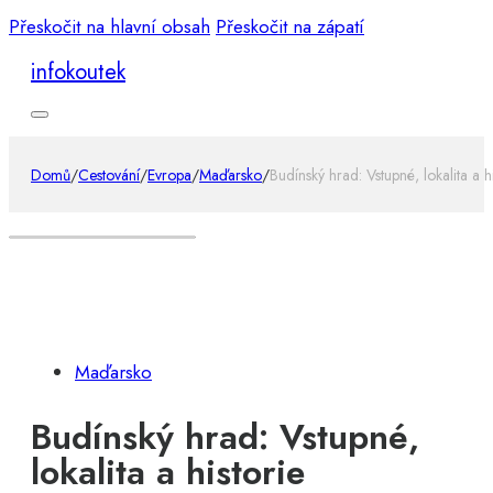
Přeskočit na hlavní obsah
Přeskočit na zápatí
infokoutek
Domů
/
Cestování
/
Evropa
/
Maďarsko
/
Budínský hrad: Vstupné, lokalita a h
Maďarsko
Budínský hrad: Vstupné,
lokalita a historie