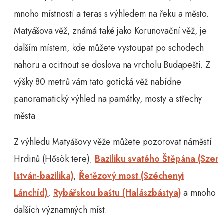
mnoho místností a teras s výhledem na řeku a město.
Matyášova věž, známá také jako Korunovační věž, je
dalším místem, kde můžete vystoupat po schodech
nahoru a ocitnout se doslova na vrcholu Budapešti. Z
výšky 80 metrů vám tato gotická věž nabídne
panoramatický výhled na památky, mosty a střechy
města.
Z výhledu Matyášovy věže můžete pozorovat náměstí
Hrdinů (Hősök tere),
Baziliku svatého Štěpána (Sze
István-bazilika)
,
Řetězový most (Széchenyi
Lánchíd)
,
Rybářskou baštu (Halászbástya)
a mnoho
dalších významných míst.