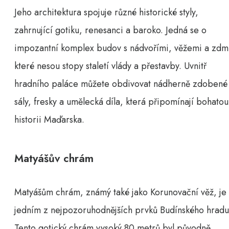
Jeho architektura spojuje různé historické styly,
zahrnující gotiku, renesanci a baroko. Jedná se o
impozantní komplex budov s nádvořími, věžemi a zdm
které nesou stopy staletí vlády a přestavby. Uvnitř
hradního paláce můžete obdivovat nádherně zdobené
sály, fresky a umělecká díla, která připomínají bohatou
historii Maďarska.
Matyášův chrám
Matyášům chrám, známý také jako Korunovační věž, je
jedním z nejpozoruhodnějších prvků Budínského hradu
Tento gotický chrám vysoký 80 metrů byl původně